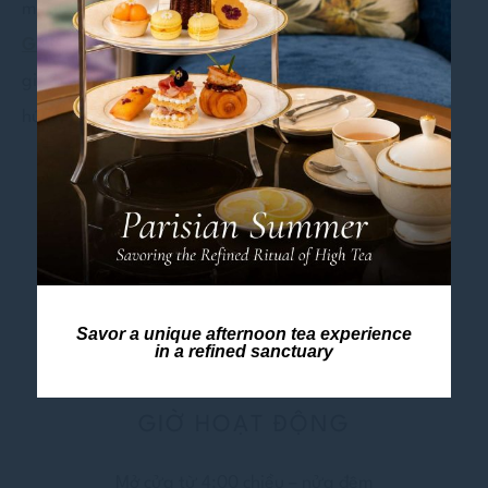
muốn thả lỏng tâm hồn, quầy bar Moon Lounge tại
Grand Mercure Dalat Resort
hứa hẹn mang đến sự
giao hòa khó quên giữa sáng tạo, hương vị và cảm
hứng giải trí.
Savor a unique afternoon tea experience
in a refined sanctuary
GIỜ HOẠT ĐỘNG
Mở cửa từ 4:00 chiều – nửa đêm