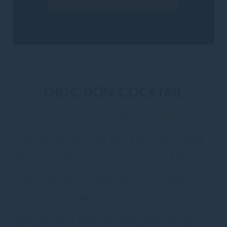
THỰC ĐƠN COCKTAIL
TÊN
Điền tên vào ô trống
Hãy nâng ly và tận hưởng những ly
cocktail được chế tác tinh tế, mang
đến sự bất ngờ và mê hoặc. Mỗi
EMAIL
ngụm là một tuyệt tác của nghệ
Điền địa chỉ email vào ô trống
thuật pha chế – nơi sự táo bạo của
nguyên liệu địa phương hòa quyện