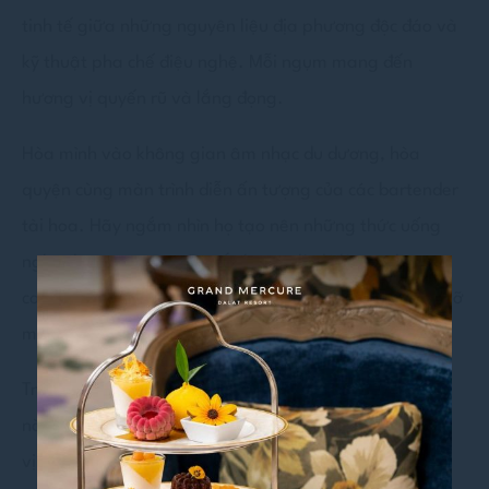
tinh tế giữa những nguyên liệu địa phương độc đáo và
kỹ thuật pha chế điệu nghệ. Mỗi ngụm mang đến
hương vị quyến rũ và lắng đọng.
Hòa mình vào không gian âm nhạc du dương, hòa
quyện cùng màn trình diễn ấn tượng của các bartender
tài hoa. Hãy ngắm nhìn họ tạo nên những thức uống
nghệ thuật ngay trước mắt bạn – dù đó là một ly
cocktail cổ điển hay một sáng tạo đầy phá cách, phá vỡ
mọi giới hạn của hương vị.
Trong bầu không khí khác biệt đầy cuốn hút, nguồn
năng lượng sôi động hòa quyện hoàn hảo cùng hương
vị tinh tế. Dù bạn đang mừng một dịp đặc biệt hay chỉ