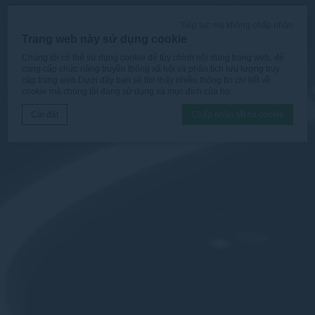
Tiếp tục mà không chấp nhận
Trang web này sử dụng cookie
Chúng tôi có thể sử dụng cookie để tùy chỉnh nội dung trang web, để
cung cấp chức năng truyền thông xã hội và phân tích lưu lượng truy
cập trang web.Dưới đây bạn sẽ tìm thấy nhiều thông tin chi tiết về
cookie mà chúng tôi đang sử dụng và mục đích của họ.
Cài đặt
Chấp nhận tất cả cookie
Tuyên bố cookie bởi
D-edge Macaron CMP
. Cập nhật cuối cùng:
2025-12-16.
Cookies là gì?
Cookies là ít bit thông tin văn bản được trang web sử dụng
để nâng cao trải nghiệm người dùng.Chấp nhận tất cả
cookie hoặc chọn loại nào bạn muốn cho phép.
Chính sách cookie
Cần thiết