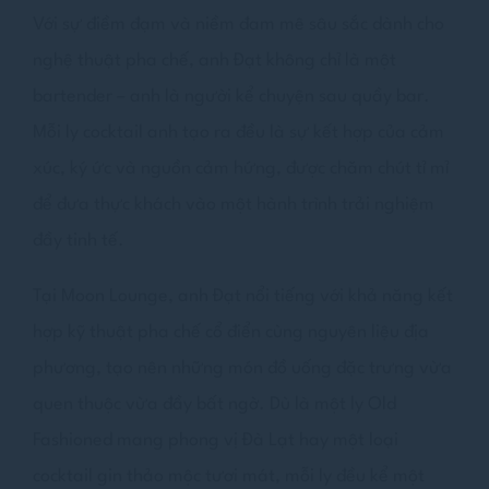
Với sự điềm đạm và niềm đam mê sâu sắc dành cho
nghệ thuật pha chế, anh Đạt không chỉ là một
bartender – anh là người kể chuyện sau quầy bar.
Mỗi ly cocktail anh tạo ra đều là sự kết hợp của cảm
xúc, ký ức và nguồn cảm hứng, được chăm chút tỉ mỉ
để đưa thực khách vào một hành trình trải nghiệm
đầy tinh tế.
Tại Moon Lounge, anh Đạt nổi tiếng với khả năng kết
hợp kỹ thuật pha chế cổ điển cùng nguyên liệu địa
phương, tạo nên những món đồ uống đặc trưng vừa
quen thuộc vừa đầy bất ngờ. Dù là một ly Old
Fashioned mang phong vị Đà Lạt hay một loại
cocktail gin thảo mộc tươi mát, mỗi ly đều kể một