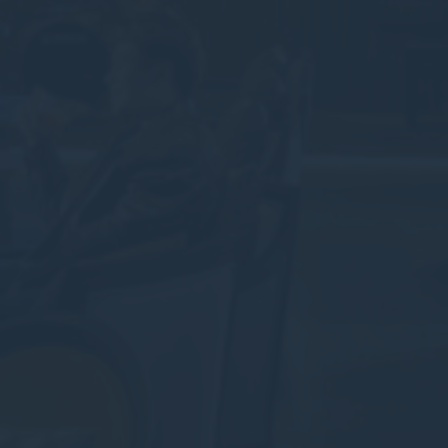
Cookie tiếp thị sẽ được bổ sung chủ yếu bởi bên thứ ba để
tạo hồ sơ người dùng để theo dõi hành vi và thói quen của
mình trên web cho mục đích tiếp thị.
Dữ liệu người dùng quảng cáo
Cung cấp sự đồng ý để gửi dữ liệu người dùng liên quan
đến quảng cáo tới Google.
Quảng cáo được cá nhân hóa
Cung cấp sự đồng ý cho bên thứ ba đối với quảng cáo
được cá nhân hóa
Xác nhận lựa chọn
Ít chi tiết hơn