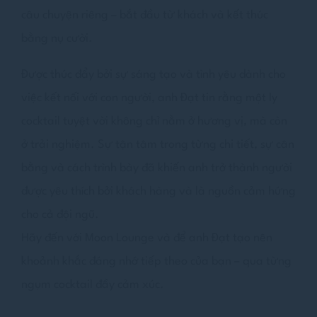
câu chuyện riêng – bắt đầu từ khách và kết thúc
bằng nụ cười.
Được thúc đẩy bởi sự sáng tạo và tình yêu dành cho
việc kết nối với con người, anh Đạt tin rằng một ly
cocktail tuyệt vời không chỉ nằm ở hương vị, mà còn
ở trải nghiệm. Sự tận tâm trong từng chi tiết, sự cân
bằng và cách trình bày đã khiến anh trở thành người
được yêu thích bởi khách hàng và là nguồn cảm hứng
cho cả đội ngũ.
Hãy đến với Moon Lounge và để anh Đạt tạo nên
khoảnh khắc đáng nhớ tiếp theo của bạn – qua từng
ngụm cocktail đầy cảm xúc.