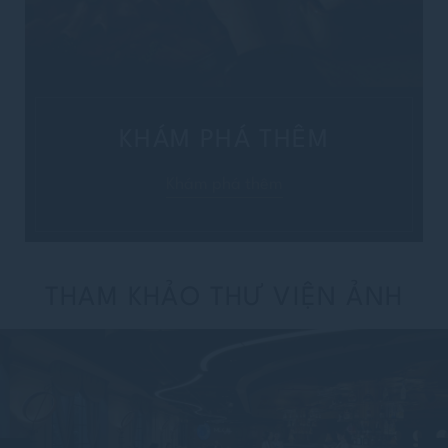
phút
KHÁM PHÁ THÊM
Khám phá thêm
TIN NHẮN
(KHÔNG BẮT BUỘC)
Tin nhắn của bạn gửi đến nhân viên của chúng tôi
THAM KHẢO THƯ VIỆN ẢNH
Tôi đã đọc và đồng ý với
Chính sách bảo mật