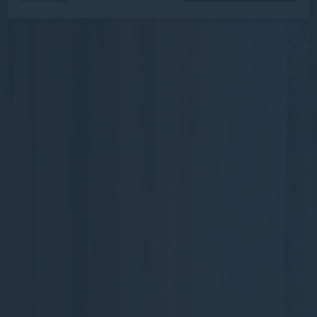
Tuyên bố cookie bởi
D-edge Macaron CMP
. Cập nhật cuối cùng:
2025-12-16.
Cookies là gì?
Cookies là ít bit thông tin văn bản được trang web sử dụng
để nâng cao trải nghiệm người dùng.Chấp nhận tất cả
cookie hoặc chọn loại nào bạn muốn cho phép.
Chính sách cookie
Cần thiết
Cookie cần thiết cho phép trang web hoạt động đúng cách
cho phép các chức năng cơ bản như đăng nhập khu vực
riêng tư hoặc điều hướng trang web
Không có cookie của loại này.
Sở thích
Cookie ưu tiên cho phép lưu các tùy chọn của người dùng
cho lần truy cập tiếp theo.Ví dụ: họ có thể giữ ngôn ngữ