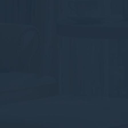
Identifier.
Số liệu thống kê
Cookies của loại này được sử dụng để thu thập thông tin
của người dùng về đường dẫn điều hướng với mục tiêu
cuối cùng để phân tích số liệu thống kê một cách tổng hợp
để nâng cao trang web
Không có cookie của loại này.
Tiếp thị và quảng cáo
Cookie tiếp thị sẽ được bổ sung chủ yếu bởi bên thứ ba để
tạo hồ sơ người dùng để theo dõi hành vi và thói quen của
mình trên web cho mục đích tiếp thị.
Dữ liệu người dùng quảng cáo
Cung cấp sự đồng ý để gửi dữ liệu người dùng liên quan
đến quảng cáo tới Google.