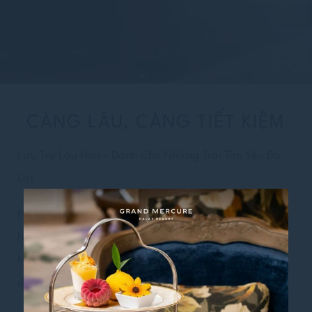
CÀNG LÂU, CÀNG TIẾT KIỆM
Lưu Trú Lâu Hơn – Dành Cho Những Trái Tim Yêu Đà
Lạt
Hãy để mình có thêm thời gian để khám phá nhiều
hơn, trải nghiệm sâu hơn. Kéo dài kỳ nghỉ tại Grand
Mercure Dalat Resort và tiết kiệm khi bạn đặt từ 3
đêm trở lên, ít nhất 3 ngày trước khi đến.