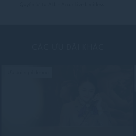
Quyền lợi từ ALL – Accor Live Limitless
CÁC ƯU ĐÃI KHÁC
Ưu đãi nghỉ dưỡng