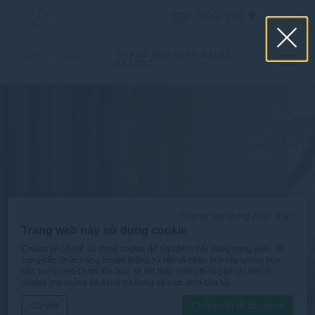
Tiếng Việt
GRAND MERCURE DALAT
RESORT
Tiếp tục mà không chấp nhận
Trang web này sử dụng cookie
Chúng tôi có thể sử dụng cookie để tùy chỉnh nội dung trang web, để
cung cấp chức năng truyền thông xã hội và phân tích lưu lượng truy
cập trang web.Dưới đây bạn sẽ tìm thấy nhiều thông tin chi tiết về
cookie mà chúng tôi đang sử dụng và mục đích của họ.
Cài đặt
Chấp nhận tất cả cookie