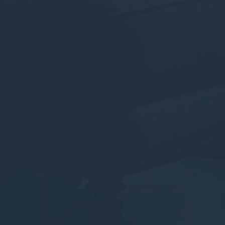
Quảng cáo được cá nhân hóa
Cung cấp sự đồng ý cho bên thứ ba đối với quảng cáo
được cá nhân hóa
Xác nhận lựa chọn
Ít chi tiết hơn