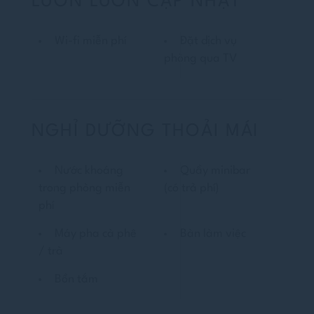
LUÔN LUÔN CẬP NHẬT
Wi-fi miễn phí
Đặt dịch vụ
phòng qua TV
NGHỈ DƯỠNG THOẢI MÁI
Nước khoáng
Quầy minibar
trong phòng miễn
(có trả phí)
phí
Máy pha cà phê
Bàn làm việc
/ trà
Bồn tắm