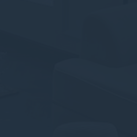
Cung cấp sự đồng ý để gửi dữ liệu người dùng liên quan
đến quảng cáo tới Google.
Quảng cáo được cá nhân hóa
Cung cấp sự đồng ý cho bên thứ ba đối với quảng cáo
được cá nhân hóa
Xác nhận lựa chọn
Ít chi tiết hơn