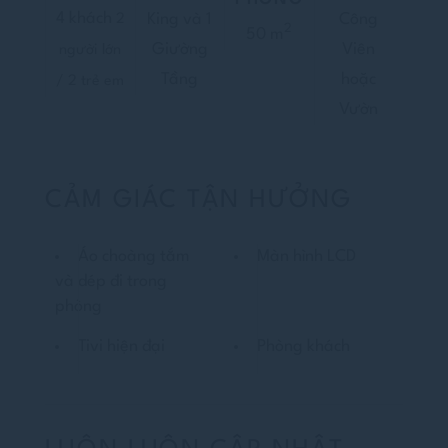
4 khách
King và 1
Công
2
2
50 m
Giường
Viên
người lớn
Tầng
hoặc
/ 2 trẻ em
Vườn
CẢM GIÁC TẬN HƯỞNG
Áo choàng tắm
Màn hình LCD
và dép đi trong
phòng
Tivi hiện đại
Phòng khách