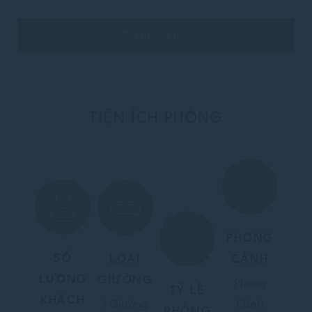
Đặt phòng này
TIỆN ÍCH PHÒNG
PHONG
SỐ
LOẠI
CẢNH
LƯỢNG
GIƯỜNG
Phong
TỶ LỆ
KHÁCH
1 Giường
Cảnh
PHÒNG