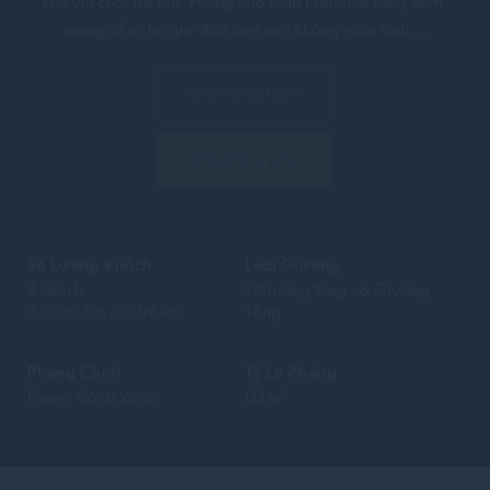
khu vui chơi trẻ em. Phòng Gia Đình Premium rộng 50m²
mang đến cho gia đình bạn một không gian sinh …
Khám phá thêm
Đặt phòng này
Số Lượng Khách
Loại Giường
4 khách
1 Giường King và Giường
2 người lớn / 2 trẻ em
Tầng
Phong Cảnh
Tỷ Lệ Phòng
2
Phong Cảnh Vườn
50 m