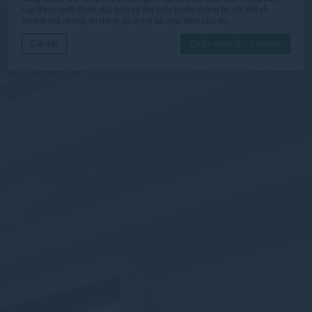
cập trang web.Dưới đây bạn sẽ tìm thấy nhiều thông tin chi tiết về
cookie mà chúng tôi đang sử dụng và mục đích của họ.
Cài đặt
Chấp nhận tất cả cookie
Tuyên bố cookie bởi
D-edge Macaron CMP
. Cập nhật cuối cùng:
2025-12-16.
Cookies là gì?
Cookies là ít bit thông tin văn bản được trang web sử dụng
để nâng cao trải nghiệm người dùng.Chấp nhận tất cả
cookie hoặc chọn loại nào bạn muốn cho phép.
Chính sách cookie
Cần thiết
Cookie cần thiết cho phép trang web hoạt động đúng cách
cho phép các chức năng cơ bản như đăng nhập khu vực
riêng tư hoặc điều hướng trang web
Không có cookie của loại này.