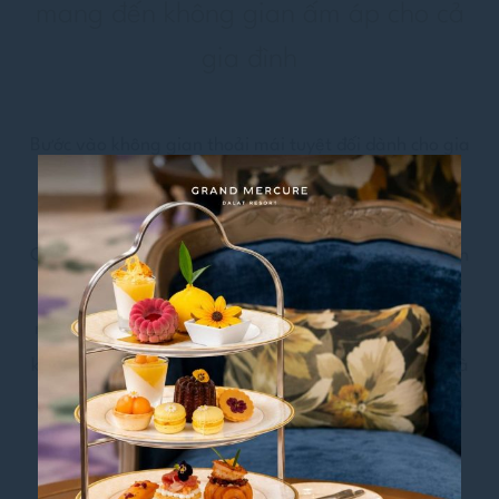
mang đến không gian ấm áp cho cả
gia đình
Bước vào không gian thoải mái tuyệt đối dành cho gia
đình với phòng
Phòng Junior Suite Gia Đình
rộng
50m², được bố trí thuận tiện gần khu vui chơi trẻ em.
Căn phòng được thiết kế để chào đón từng thành viên
trong gia đình bạn. Với giường king rộng rãi cho bố
mẹ, giường tầng vui nhộn cho các bé và khu vực tiếp
khách ấm cúng cho cả nhà cùng thư giãn, đây chính là
nơi hoàn hảo để kết nối và tận hưởng những khoảnh
khắc sum vầy.
Cảm nhận nét thanh lịch và quyến rũ vượt thời gian