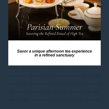
của những ngôi nhà mang đậm phong cách Pháp qua
thiết kế nội thất tinh tế, bước vào phòng tắm hiện đại
với khu vực vòi sen tách biệt, bồn tắm thư giãn và nhà
vệ sinh riêng tiện lợi. Thỏa thích giải trí với TV thông
minh 43inch, WiFi tốc độ cao miễn phí cho mọi thành
viên. Hệ thống điều hòa hai chiều giúp bạn tận hưởng
Savor a unique afternoon tea experience
in a refined sanctuary
nhiệt độ dễ chịu quanh năm.
Thức dậy cùng tầm nhìn công viên hoặc khu vườn
xanh mát, để khung cảnh thanh bình của Đà Lạt tạo
nên khởi đầu cho một ngày trọn vẹn. Nội thất được lấy
cảm hứng từ nét duyên dáng địa phương, tạo nên
một địa điểm nghỉ dưỡng đáng nhớ cho gia đình bạn.