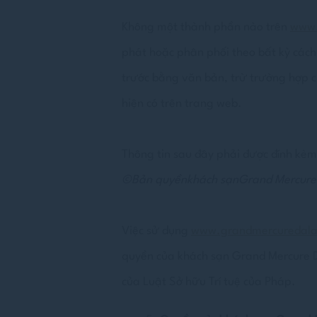
Cung cấp sự đồ
Không một thành phần nào trên
www.
phát hoặc phân phối theo bất kỳ các
Quản
trước bằng văn bản, trừ trường hợp c
Cung cấp sự đồ
hiện có trên trang web.
Xác nhận lựa
Thông tin sau đây phải được đính kèm
©Bản quyền
khách sạnGrand Mercure 
Việc sử dụng
www.grandmercuredala
quyền của khách sạn Grand Mercure D
của Luật Sở hữu Trí tuệ của Pháp.