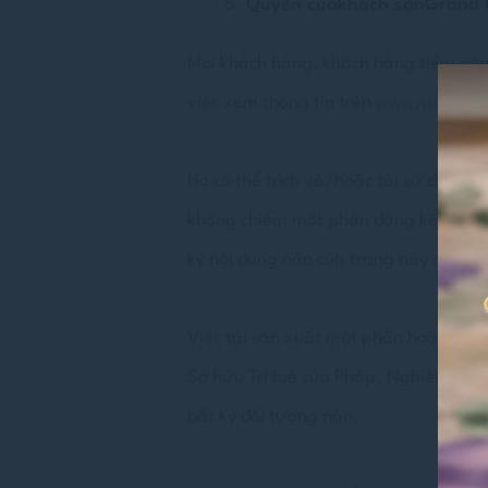
Quyền của
khách sạnGrand Me
Mọi khách hàng, khách hàng tiềm năn
việc xem thông tin trên
www.grandme
Họ có thể trích và/hoặc tái sử dụng m
không chiếm một phần đáng kể (về chấ
kỳ nội dung nào của trang này một các
Việc tái sản xuất một phần hoặc toàn
Sở hữu Trí tuệ của Pháp. Nghiêm cấm 
bất kỳ đối tượng nào.