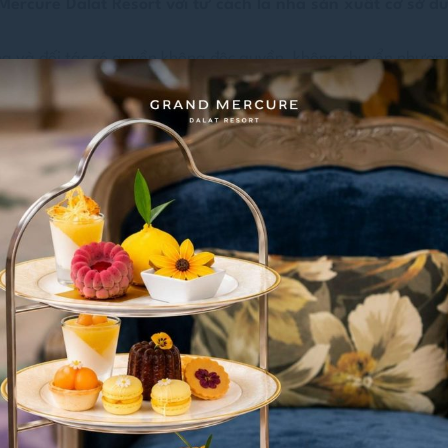
rcure Dalat Resort với tư cách là nhà sản xuất cơ sở dữ
g và đối tác có quyền không độc quyền, không chuyển nhượng,
rcuredalat.com/vi/
tùy theo nhu cầu riêng.
ột phần của trang web này cho mục đích cá nhân, miễn là việc
t lượng hoặc số lượng) nội dung trang web. Ngoài ra, nghiê
h liên tục, ngay cả khi nội dung không quan trọng.
 bộ trang này cho phương tiện khác bị nghiêm cấm theo các k
việc công bố toàn bộ hoặc một phần nội dung của trang web n