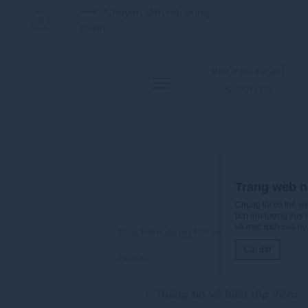
Chuyển đến nội dung
chính
PHÒNG NGHỈ
& SUITES
Trang web n
Chúng tôi có thể s
tích lưu lượng truy
và mục đích của họ
Bạn hiện đang kết nối với khách sạn 
Cài đặt
hành.
Thông tin về Biên tập viên:
Tuyên bố cookie 