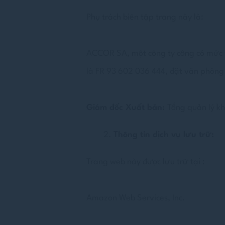
Cookies là 
Phụ trách biên tập trang này là:
Cookies là ít b
cookie hoặc ch
Chính sách coo
ACCOR SA, một công ty công có mức 
Cần t
là FR 93 602 036 444, đặt văn phòng 
Cookie cần thi
vực riêng tư h
Không có cooki
Giám đốc Xuất bản:
Tổng quản lý k
Sở t
Thông tin dịch vụ lưu trữ:
Cookie ưu tiên 
ngữ người dùn
Trang web này được lưu trữ tại :
_deCookiesCo
Amazon Web Services, Inc.
_deCountryR