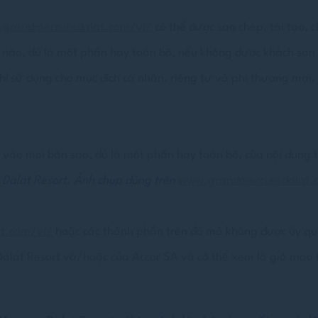
ng ý để gửi dữ liệu người dùng liên quan đến quảng cáo tới Google.
grandmercuredalat.com/vi/
có thể được sao chép, tái tạo, c
h nào, dù là một phần hay toàn bộ, nếu không được khách sạn
g cáo được cá nhân hóa
hỉ sử dụng cho mục đích cá nhân, riêng tư và phi thương mại
ng ý cho bên thứ ba đối với quảng cáo được cá nhân hóa
 chọn
Ít chi tiết hơn
 vào mọi bản sao, dù là một phần hay toàn bộ, của nội dung 
Dalat Resort.
Ảnh chụp dùng trên
www.grandmercuredalat.
t.com/vi/
hoặc các thành phần trên đó mà không được ủy quy
alat Resort và/hoặc của Accor SA và có thể xem là giả mạo 