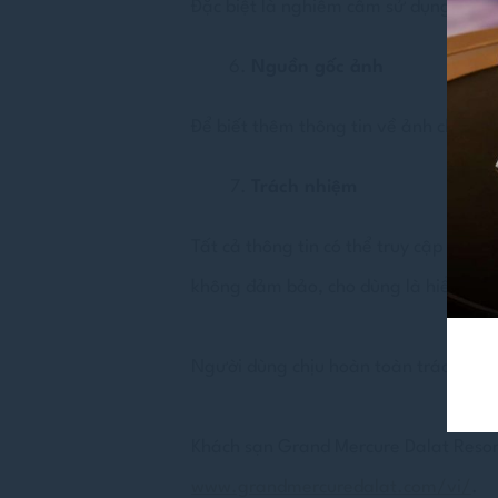
Đặc biệt là nghiêm cấm sử dụng nội d
Nguồn gốc ảnh
Để biết thêm thông tin về ảnh chụp d
Trách nhiệm
Tất cả thông tin có thể truy cập đượ
không đảm bảo, cho dùng là hiển ngôn
Người dùng chịu hoàn toàn trách nhi
Khách sạn Grand Mercure Dalat Resort
www.grandmercuredalat.com/vi/
.