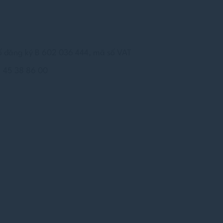
hấp nhận tất cả
ố đăng ký B 602 036 444, mã số VAT
1 45 38 86 00
đăng nhập khu
thể giữ ngôn
Thời
lượng.
Phiên
Phiên