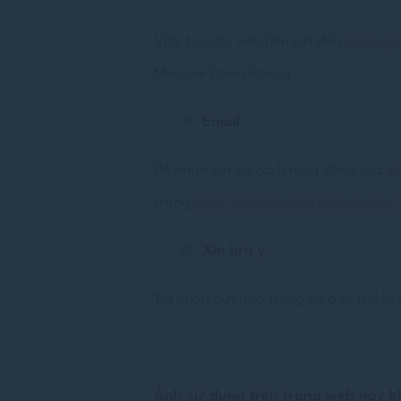
Việc tạo các siêu liên kết đến
www.gra
Mercure Dalat Resort.
Email
Để nhận xét về cách hoạt động của
w
trang
www.grandmercuredalat.com/
Xin lưu ý
Tin nhắn gửi qua trang web có thể bị
Ảnh sử dụng trên trang web này k