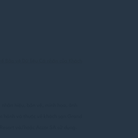
Phiên
Phiên
Phiên
về Bảo vệ Dữ liệu Cá nhân của Khách
ng với mục tiêu
 nhãn hiệu, bản vẽ, minh họa, ảnh
 vi và thói quen
iện hành và thuộc về khách sạn Grand
 Resort và/hoặc Accor SA sử dụng.