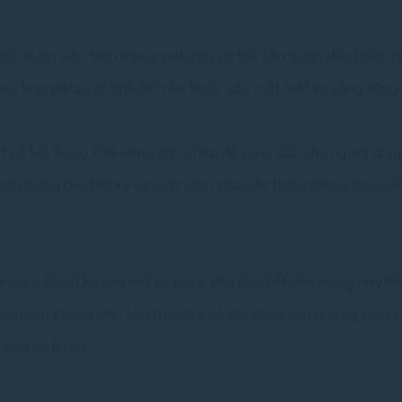
nội dung nào trên trang web này có thể liên quan đến trách 
ng hợp pháp, có tính bôi nhọ hoặc gây mất trật tự công cộng
t nỗ lực trong khả năng cho phép để cung cấp cho người dùn
h nhiệm cho bất kỳ sơ suất nào, cho việc thiếu thông tin và/
ure Dalat Resort mà có chứa siêu liên kết đến trang này kh
hách sạn không chịu trách nhiệm về nội dung của những trang
trang web này.