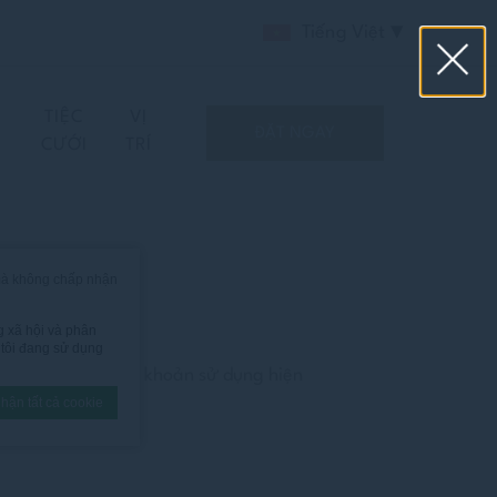
Tiếng Việt
TIỆC
VỊ
ĐẶT NGAY
CƯỚI
TRÍ
mà không chấp nhận
g xã hội và phân
g tôi đang sử dụng
ng đồng ý với điều khoản sử dụng hiện
hận tất cả cookie