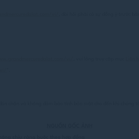
ndmercuredalat.com/vi/
, đòi hỏi phải có sự đồng ý trước 
ww.grandmercuredalat.com/vi/
, vui lòng truy cập mục
Liên 
vi/
".
 đón chặn và không đảm bảo tính bảo mật cho đến khi chúng t
NGUỒN GỐC ẢNH
hông chịu ràng buộc theo hợp đồng