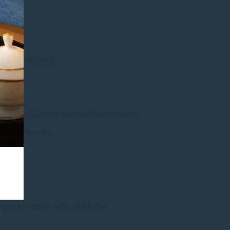
 nguồn gốc ảnh
.
Khách sạn Grand Mercure Dalat Resort
 thông tin này.
ông qua các bản cập nhật cho