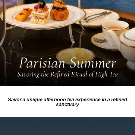
ung trang này cho các mục đích thương mại.
ùng trên
www.grandmercuredalat.com/vi/
, vui lòng xem
mục
c trên trang này đều được cung cấp theo dạng nguyên trạng. 
 hay ngụ ý, và cũng không chịu trách nhiệm cho việc sử dụng
ệm.
Savor a unique afternoon tea experience in a refined
sanctuary
 có quyền chỉnh sửa thông tin này bất kỳ lúc nào, nhất là th