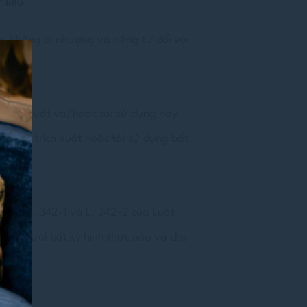
 liệu
 không di nhượng và riêng tư đối với
 trích xuất và/hoặc tái sử dụng này
m cấm trích xuất hoặc tái sử dụng bất
hoản L. 342-1 và L. 342-2 của Luật
ày, dưới bất kỳ hình thức nào và cho