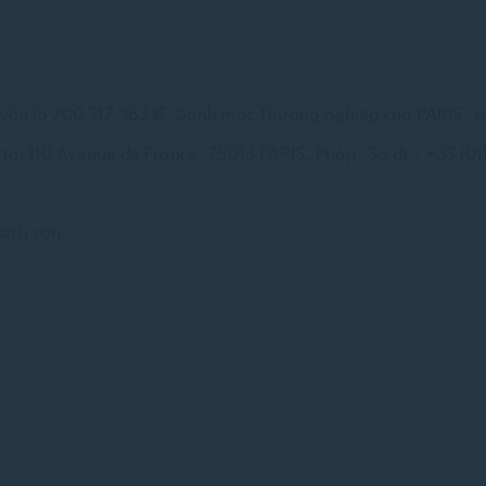
gì?
it thông tin văn bản được trang web sử dụng để nâng cao trải nghiệm người dùng.C
ọn loại nào bạn muốn cho phép.
kie
vốn là 700 317 363 €, Danh mục Thương nghiệp của PARIS, s
hiết
tại 110 Avenue de France, 75013 PARIS, Pháp. Số đt.: +33 (0)
ết cho phép trang web hoạt động đúng cách cho phép các chức năng cơ bản như 
oặc điều hướng trang web
e của loại này.
hách sạn
hích
cho phép lưu các tùy chọn của người dùng cho lần truy cập tiếp theo.Ví dụ: họ có 
g.
Tên
Các nhà cung cấp
Mục đích
nsentID
D-edge Cookie
Remember user's consent on Cookies and
Consent
consent Identifier.
esp
D-edge Cookie
Remember user's consent on Cookies and
Consent
consent Identifier.