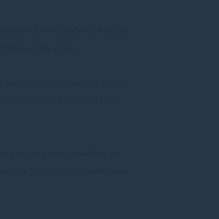
nhiệm dân sự hoặc pháp lý, đồng thời
 thông qua trang này.
g thông tin và/hoặc công cụ đã được
hoặc cho sự có mặt của vi-rút trên
ông chịu sự quản lý của khách sạn
 web đó. Người dùng chịu hoàn toàn