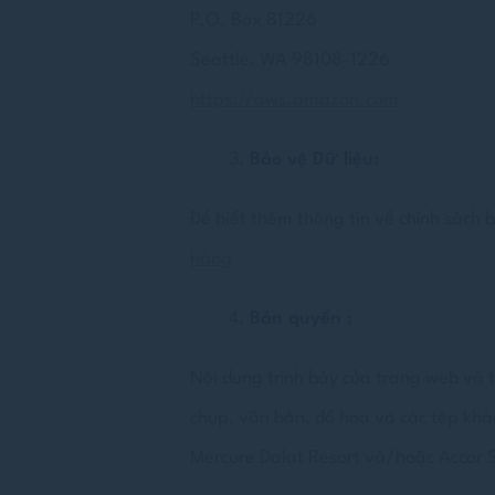
P.O. Box 81226
_deCookiesC
Seattle, WA 98108-1226
_deCookiesCo
https://aws.amazon.com
fb_cookie_la
Bảo vệ Dữ liệu:
Để biết thêm thông tin về chính sách 
Số li
hàng
Cookies của lo
cuối cùng để ph
Không có cooki
Bản quyền :
Tiếp 
Nội dung trình bày của trang web và 
Cookie tiếp thị
chụp, văn bản, đồ họa và các tệp khá
của mình trên w
Mercure Dalat Resort và/hoặc Accor 
Dữ li