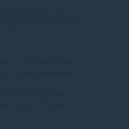
hỉnh sửa, tái bản, tải nạp, truyền
 Grand Mercure Dalat Resort ủy quyền
, mà không thay đổi các thành phần
trang web: "
©
Bản quyền Accor SA.
com/vi/
là không có tính ràng buộc.
"
ền rõ ràng sẽ bị xem là vi phạm các
theo các khoản L. 355-2 và sau đó.