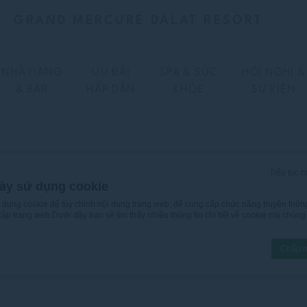
GRAND MERCURE DALAT RESORT
NHÀ HÀNG
ƯU ĐÃI
SPA & SỨC
HỘI NGHỊ &
& BAR
HẤP DẪN
KHỎE
SỰ KIỆN
Tiếp tục 
LEGAL NOTICE
ày sử dụng cookie
ử dụng cookie để tùy chỉnh nội dung trang web, để cung cấp chức năng truyền thôn
 cập trang web.Dưới đây bạn sẽ tìm thấy nhiều thông tin chi tiết về cookie mà chún
.
Grand Mercure Dalat Resort. Khi truy cập trang này, người dù
Chấp n
bởi
D-edge Macaron CMP
. Cập nhật cuối cùng: 2025-12-16.