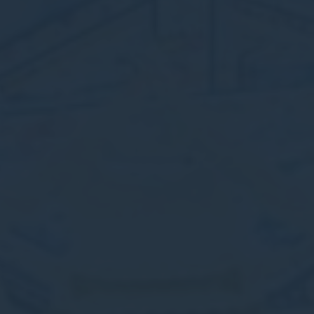
Số liệu thống kê
Cookies của loại này được sử dụng để thu thập thông tin
của người dùng về đường dẫn điều hướng với mục tiêu
cuối cùng để phân tích số liệu thống kê một cách tổng hợp
để nâng cao trang web
Không có cookie của loại này.
Tiếp thị và quảng cáo
Cookie tiếp thị sẽ được bổ sung chủ yếu bởi bên thứ ba để
tạo hồ sơ người dùng để theo dõi hành vi và thói quen của
mình trên web cho mục đích tiếp thị.
Dữ liệu người dùng quảng cáo
Cung cấp sự đồng ý để gửi dữ liệu người dùng liên quan
đến quảng cáo tới Google.
Quảng cáo được cá nhân hóa