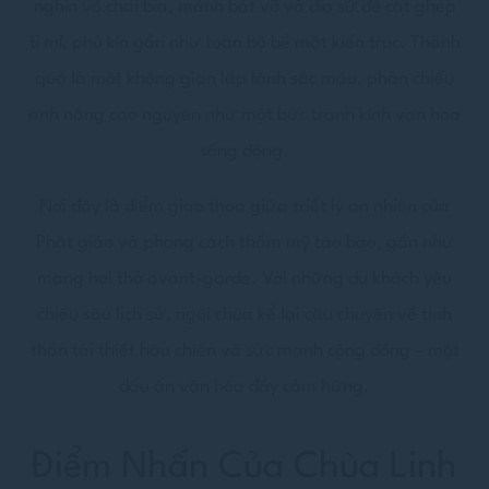
nghìn vỏ chai bia, mảnh bát vỡ và đĩa sứ để cắt ghép
tỉ mỉ, phủ kín gần như toàn bộ bề mặt kiến trúc. Thành
quả là một không gian lấp lánh sắc màu, phản chiếu
ánh nắng cao nguyên như một bức tranh kính vạn hoa
sống động.
Nơi đây là điểm giao thoa giữa triết lý an nhiên của
Phật giáo và phong cách thẩm mỹ táo bạo, gần như
mang hơi thở avant-garde. Với những du khách yêu
chiều sâu lịch sử, ngôi chùa kể lại câu chuyện về tinh
thần tái thiết hậu chiến và sức mạnh cộng đồng – một
dấu ấn văn hóa đầy cảm hứng.
Điểm Nhấn Của Chùa Linh