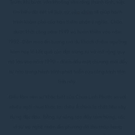
Trước khi bước vào khoảng sân rộng thanh tịnh, việc
tìm hiểu đôi nét về
lịch sử của chùa
sẽ giúp hành
trình khám phá của bạn thêm phần ý nghĩa. Chùa
được khởi công năm 1949 và hoàn thiện vào năm
1952. Diện mạo ấn tượng mà du khách chiêm ngưỡng
hôm nay là kết quả của đợt trùng tu và mở rộng quy
mô lớn vào năm 1990 – đánh dấu một chương mới đầy
tự hào trong hành trình phát triển của công trình tâm
linh này.
Điều làm nên sự khác biệt của Chùa Linh Phước so với
nhiều ngôi chùa khác tại châu Á chính là chất liệu xây
dựng độc đáo. Bằng sự sáng tạo đầy cảm hứng, các
vị sư và nghệ nhân địa phương đã thu thập hàng