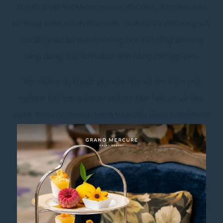
là một tuyệt tác khảm mosaic độc đáo, được tạo nên
từ hàng triệu mảnh thủy tinh, sành sứ và đất nung vỡ,
sau đó ghép lại thành những họa tiết rồng phượng
sống động, lấp lánh dưới ánh nắng cao nguyên.
Với những du khách yêu văn hóa và tìm kiếm trải
nghiệm kết hợp giữa sự tĩnh tại tâm hồn và vẻ đẹp
nghệ thuật ấn tượng, hành trình đến Chùa Linh Phước
là điểm dừng chân không thể bỏ lỡ.
Dù bạn đang tận hưởng kỳ nghỉ dài ngày tại Grand
Mercure Dalat hay đơn giản là khám phá di sản đặc
trưng của vùng đất này, hãy để chúng tôi dẫn lối bạn
chạm đến vẻ đẹp độc bản của ngôi “Chùa Rồng” giữa
lòng Đà Lạt.