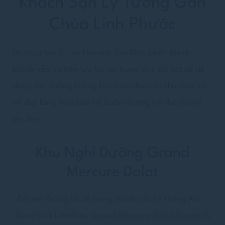
Khách Sạn Lý Tưởng Gần
Chùa Linh Phước
Dù chùa tọa lạc tại khu vực Trại Mát, phần lớn du
khách vẫn ưu tiên lưu trú tại trung tâm Đà Lạt để dễ
dàng tận hưởng không khí nhộn nhịp của chợ đêm và
vẻ đẹp lãng mạn bên hồ Xuân Hương khi thành phố
lên đèn.
Khu Nghỉ Dưỡng Grand
Mercure Dalat
Đối với những tín đồ trung thành của hệ thống ALL –
Accor Live Limitless,
Grand Mercure Dalat Resort
là