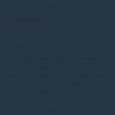
một bức tranh Đà Lạt đầy chất thơ.
Taxi Hoặc Xe Riêng:
Nếu bạn ưu tiên sự tiện nghi và
linh hoạt, taxi hoặc xe riêng là lựa chọn thoải mái
nhất. Thời gian di chuyển từ trung tâm thành phố chỉ
khoảng 20–25 phút.
Với những du khách đang lưu trú tại Grand Mercure
Dalat, đội ngũ concierge tận tâm luôn sẵn sàng hỗ trợ
sắp xếp xe riêng đáng tin cậy cho hành trình của bạn.
Lựa chọn này cho phép bạn chủ động về thời gian,
thậm chí có thể dừng chân tại một đồn điền cà phê
ven đường để thưởng thức hương vị cao nguyên trước
khi tiếp tục khám phá.