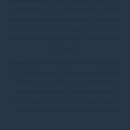
Phí tham quan:
Một trong những điều thú vị nhất là
chùa không thu phí vào cổng. Không gian luôn rộng
mở cho những ai muốn chiêm ngưỡng vẻ đẹp kiến trúc
hoặc thành tâm dâng lời cầu nguyện. Du khách có thể
tùy tâm công đức để góp phần duy trì và bảo tồn quần
thể công trình.
Giờ mở cửa:
Chùa thường mở cửa từ sáng đến chiều
tối. Thời điểm lý tưởng để tham quan là từ 08:00 đến
16:00. Đến sớm vào buổi sáng, bạn sẽ tránh được
lượng khách đông và có cơ hội chiêm ngưỡng lớp
sương mỏng tan dần trên những mảng khảm lấp lánh
– một khung cảnh đầy mê hoặc giữa cao nguyên Đà
Lạt.