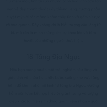
Sự mềm mại, tinh tế của những cánh hoa vĩnh cửu tạo
nên vẻ đẹp thanh thoát đầy thiêng liêng, tương phản
tuyệt mỹ với các mảng khảm thủy tinh và gốm sứ rực
rỡ bao quanh. Đây không chỉ là biểu tượng của lòng từ
bi, mà còn là minh chứng cho sự khéo léo và tâm
huyết của những người thực hiện.
18 Tầng Địa Ngục
Nếu bạn mong muốn một trải nghiệm sâu lắng và
giàu tính văn hóa hơn, hãy bước xuống khu vực tầng
hầm để khám phá mô hình 18 tầng Địa Ngục. Đường
hầm uốn lượn kết hợp hiệu ứng ánh sáng và tượng
điêu khắc tái hiện sinh động quan niệm nhân – quả