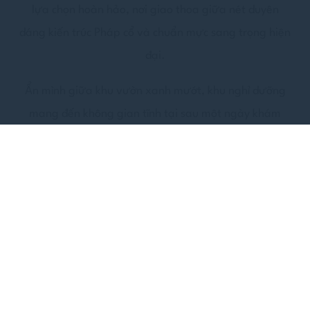
lựa chọn hoàn hảo, nơi giao thoa giữa nét duyên
dáng kiến trúc Pháp cổ và chuẩn mực sang trọng hiện
đại.
Ẩn mình giữa khu vườn xanh mướt, khu nghỉ dưỡng
mang đến không gian tĩnh tại sau một ngày khám
phá. Kiến trúc đậm chất lãng mạn phản chiếu tinh
thần của thành phố sương mù, trong khi dịch vụ tận
tâm đáp ứng những tiêu chuẩn cao cấp mà bạn luôn
mong đợi.
Là
thành viên ALL – Accor
Live Limitless, bạn có thể
tận hưởng đặc quyền riêng biệt như tích lũy điểm
thưởng, ưu đãi độc quyền và giảm thêm 5% trên giá
tốt nhất khi đặt phòng trực tiếp qua website khách