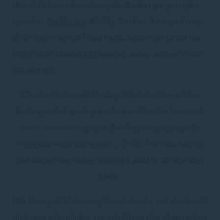
đậm chất hoài niệm, chúng tôi đặc biệt gợi ý chuyến
tàu cổ từ
Ga Đà Lạt
đến Ga Trại Mát. Nhà ga là một
di tích kiến trúc thời Pháp thuộc, được thiết kế bởi hai
kiến trúc sư Moncet và Reveron, mang vẻ đẹp cổ kính
đầy duy mỹ.
Chuyến tàu kéo dài khoảng 30 phút, chậm rãi lăn
bánh qua những nông trại hoa và khu nhà kính xanh
mướt, mở ra khung cảnh đời sống nông nghiệp đặc
trưng của vùng cao nguyên. Từ Ga Trại Mát, bạn chỉ
cần tản bộ nhẹ nhàng khoảng 5 phút là đã đến cổng
chùa.
Đây không chỉ là phương tiện di chuyển, mà còn là một
phần của trải nghiệm, nơi mỗi khung cửa sổ tàu mở ra