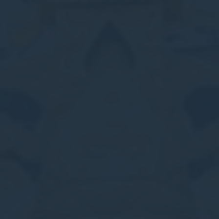
Cung cấp sự đồng ý cho bên thứ ba đối với quảng cáo
được cá nhân hóa
Xác nhận lựa chọn
Ít chi tiết hơn