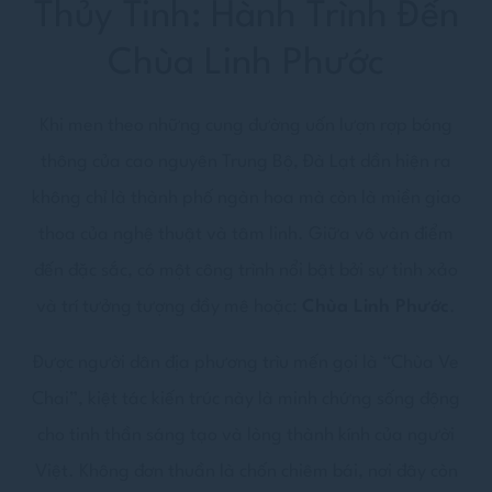
Thủy Tinh: Hành Trình Đến
Chùa Linh Phước
Khi men theo những cung đường uốn lượn rợp bóng
thông của cao nguyên Trung Bộ, Đà Lạt dần hiện ra
không chỉ là thành phố ngàn hoa mà còn là miền giao
thoa của nghệ thuật và tâm linh. Giữa vô vàn điểm
đến đặc sắc, có một công trình nổi bật bởi sự tinh xảo
và trí tưởng tượng đầy mê hoặc:
Chùa Linh Phước
.
Được người dân địa phương trìu mến gọi là “Chùa Ve
Chai”, kiệt tác kiến trúc này là minh chứng sống động
cho tinh thần sáng tạo và lòng thành kính của người
Việt. Không đơn thuần là chốn chiêm bái, nơi đây còn