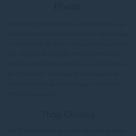
Phước
Ngay khi đặt chân đến sân chùa, ánh nhìn của bạn sẽ
lập tức bị thu hút bởi linh vật trung tâm: một con rồng
uy nghi uốn lượn dài 49 mét, bao quanh tượng Phật Di
Lặc. Tác phẩm được tạo nên từ hơn 12.000 vỏ chai
bia, cũng chính là lý do nơi đây được ưu ái gọi bằng cái
tên “Chùa Rồng”. Dưới nắng Đà Lạt, từng lớp vảy
phản chiếu ánh sáng, tạo nên khung cảnh vừa linh
thiêng vừa ngoạn mục.
Tháp Chuông
Cao 37 mét với bảy tầng uy nghi, tháp chuông là một