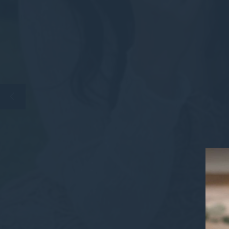
_deCookiesCo
fb_cookie_la
Số li
Cookies của lo
cuối cùng để ph
Không có cooki
Tiếp 
Cookie tiếp thị
của mình trên w
Dữ li
Cung cấp sự đồ