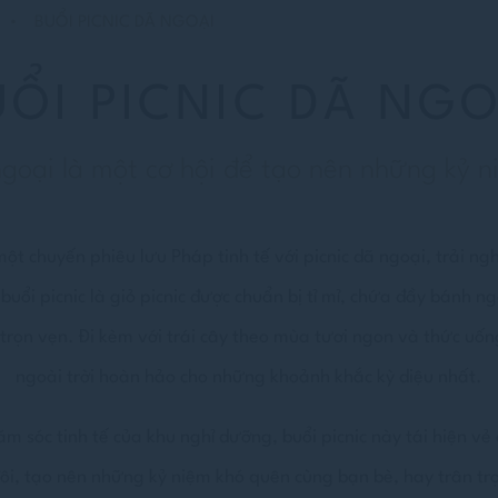
BUỔI PICNIC DÃ NGOẠI
UỔI PICNIC DÃ NGO
ngoại là một cơ hội để tạo nên những kỷ 
t chuyến phiêu lưu Pháp tinh tế với picnic dã ngoại, trải ng
buổi picnic là giỏ picnic được chuẩn bị tỉ mỉ, chứa đầy bánh 
ọn vẹn. Đi kèm với trái cây theo mùa tươi ngon và thức uống
ngoài trời hoàn hảo cho những khoảnh khắc kỳ diệu nhất.
m sóc tinh tế của khu nghỉ dưỡng, buổi picnic này tái hiện 
ôi, tạo nên những kỷ niệm khó quên cùng bạn bè, hay trân trọn