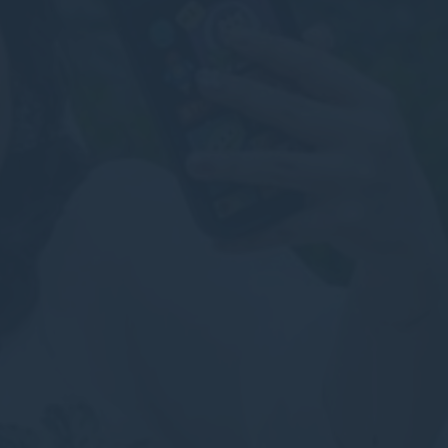
đăng nhập khu
thể giữ ngôn
Thời
lượng.
Phiên
Phiên
Phiên