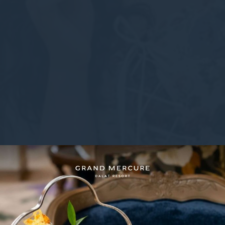
nsentDeleteKey
D-edge Cookie
Remember user's consent on Cookies and
Consent
consent Identifier.
w_consent
D-edge Cookie
Remember user's consent on Cookies and
Consent
consent Identifier.
ệu thống kê
ại này được sử dụng để thu thập thông tin của người dùng về đường dẫn điều hướ
ân tích số liệu thống kê một cách tổng hợp để nâng cao trang web
e của loại này.
thị và quảng cáo
 sẽ được bổ sung chủ yếu bởi bên thứ ba để tạo hồ sơ người dùng để theo dõi hành
eb cho mục đích tiếp thị.
ệu người dùng quảng cáo
ng ý để gửi dữ liệu người dùng liên quan đến quảng cáo tới Google.