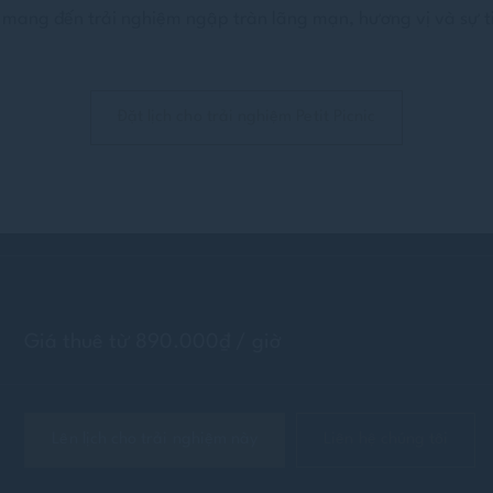
 mang đến trải nghiệm ngập tràn lãng mạn, hương vị và sự ti
Đặt lịch cho trải nghiệm Petit Picnic
Giá thuê từ 890.000₫ / giờ
Lên lịch cho trải nghiệm này
Liên hệ chúng tôi