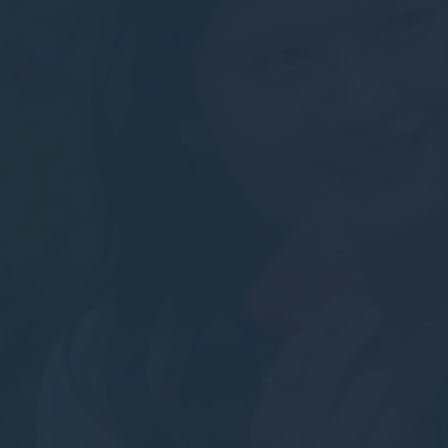
Chính sách coo
Cần t
Cookie cần thi
vực riêng tư h
Không có cooki
Sở t
Cookie ưu tiên 
ngữ người dùn
_deCookiesCo
_deCountryR
_deCookiesC