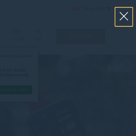
Tiếng Việt
TIỆC
VỊ
ĐẶT NGAY
CƯỚI
TRÍ
mà không chấp nhận
g xã hội và phân
g tôi đang sử dụng
hận tất cả cookie
hấp nhận tất cả