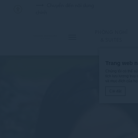
Chuyển đến nội dung
chính
PHÒNG NGHỈ
& SUITES
Trang web n
Chúng tôi có thể s
tích lưu lượng truy
và mục đích của họ
Cài đặt
Tuyên bố cookie 
Cookies là 
Cookies là ít b
cookie hoặc ch