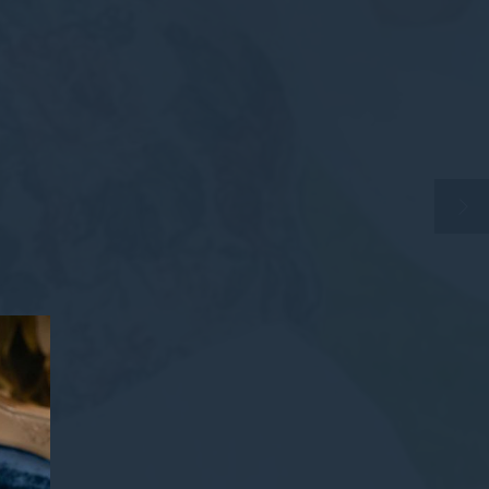
Phiên
Phiên
ng với mục tiêu
 vi và thói quen