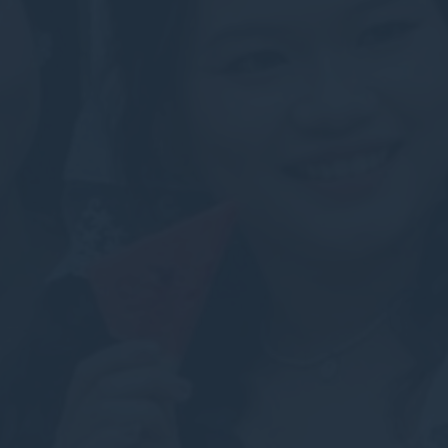
kie
hiết
ết cho phép trang web hoạt động đúng cách cho phép các chức năng cơ bản như 
oặc điều hướng trang web
e của loại này.
hích
cho phép lưu các tùy chọn của người dùng cho lần truy cập tiếp theo.Ví dụ: họ có 
g.
Tên
Các nhà cung cấp
Mục đích
nsentID
D-edge Cookie
Remember user's consent on Cookies and
Consent
consent Identifier.
esp
D-edge Cookie
Remember user's consent on Cookies and
Consent
consent Identifier.
onsent
D-edge Cookie
Remember user's consent on Cookies and
Consent
consent Identifier.