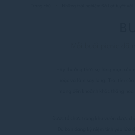
Trang chủ
Những trải nghiệm Đà Lạt tuyệt vời
B
Mỗi buổi picnic dã 
Hãy thưởng thức sự lãng mạn của mộ
hoặc và làm say lòng. Trái tim của 
mang đến khoảnh khắc thăng hoa tr
Được tổ chức trong khu vườn được chă
Dù bạn đang kỷ niệm tình yêu lứa đ