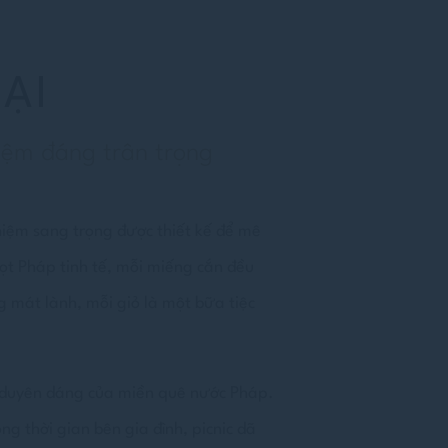
ẠI
niệm đáng trân trọng
hiệm sang trọng được thiết kế để mê
ngọt Pháp tinh tế, mỗi miếng cắn đều
 mát lành, mỗi giỏ là một bữa tiệc
vẻ duyên dáng của miền quê nước Pháp.
g thời gian bên gia đình, picnic dã