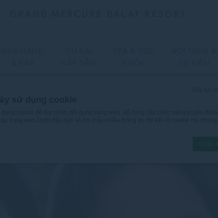
GRAND MERCURE DALAT RESORT
NHÀ HÀNG
ƯU ĐÃI
SPA & SỨC
HỘI NGHỊ &
& BAR
HẤP DẪN
KHỎE
SỰ KIỆN
Tiếp tục 
ày sử dụng cookie
ử dụng cookie để tùy chỉnh nội dung trang web, để cung cấp chức năng truyền thôn
 cập trang web.Dưới đây bạn sẽ tìm thấy nhiều thông tin chi tiết về cookie mà chún
.
Chấp n
bởi
D-edge Macaron CMP
. Cập nhật cuối cùng: 2025-12-16.
gì?
it thông tin văn bản được trang web sử dụng để nâng cao trải nghiệm người dùng.C
ọn loại nào bạn muốn cho phép.