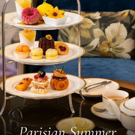
g cáo được cá nhân hóa
ng ý cho bên thứ ba đối với quảng cáo được cá nhân hóa
 chọn
Ít chi tiết hơn